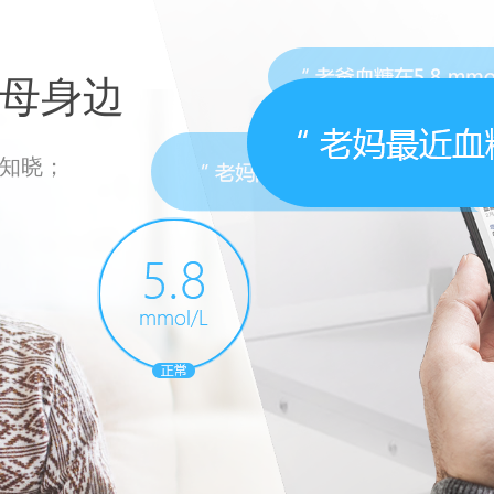
母身边
知晓；