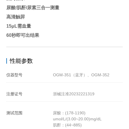
尿酸/肌酐/尿素三合一测量
高清触屛
15μL需血量
60秒即可出结果
性能参数
仪器型号
OGM-351（蓝牙）、OGM-352
注册证号
浙械注准20232221319
测试范围
尿酸：(178-1190)
umol/L/(3.00~20.00)mg/dL
肌酐：(44~885)