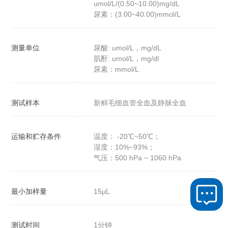
umol/L/(0.50~10.00)mg/dL
尿素：(3.00~40.00)mmol/L
测量单位
尿酸: umol/L，mg/dL
肌酐: umol/L，mg/dl
尿素：mmol/L
测试样本
新鲜毛细血管全血及静脉全血
运输和贮存条件
温度： -20℃~50℃；
湿度：10%~93%；
气压：500 hPa ~ 1060 hPa
最小加样量
15μL
测试时间
1分钟