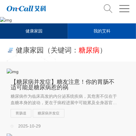
Health steward
健康家园
我的艾科
健康管家
健康家园（关键词：
糖尿病
）
【糖尿病并发症】糖友注意！你的胃肠不
适可能是糖尿病惹的祸
糖尿病作为临床高发的内分泌系统疾病，其危害不仅在于
血糖本身的波动，更在于病程进展中可能累及全身器官的
各类并发症。其中，胃肠道并发症是糖友群体中尤为常见
胃肠道
糖尿病并发症
的问题，病变可贯穿食管、胃、肠等整个消化道，以胃肠
动力紊乱引发的恶心、...
2025-10-29