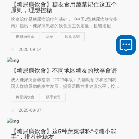
【糖尿病饮食】糖友食用蔬菜记住这五个
原则，理想控糖
饮食治疗是糖尿病治疗的基础，《中国2型糖尿病膳食指
南》指出：糖尿病患者的饮食应主食定量，粗细搭配，提
倡低血糖指数主食，肉类适量，减少肥肉、限制加工肉类
糖尿病饮食
蔬菜
饮食原则
摄入，重视大豆类食品摄入，以及餐餐都要有蔬菜。
2025-09-14
【糖尿病饮食】不同地区糖友的秋季食谱
成人糖尿病食养指南（2023年版）为辅助预防和控制我
国人群糖尿病的发生发展，提高居民营养健康水平，按照
成人糖尿病食养指南的基本原则，根据各地食物资源和人
糖尿病饮食
秋季食谱
群的膳食特点，推荐不同地区不同季节的糖尿病患者适用
的全天膳食食谱，今天就...
2025-09-07
【糖尿病饮食】这5种蔬菜堪称“控糖小能
手”，推荐给糖友