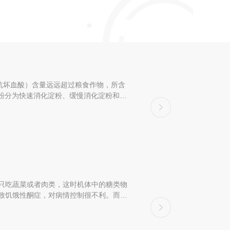
抗坏血酸）含量远远超过粮食作物，所含
淀粉分为快速消化淀粉、缓慢消化淀粉和具
只吃蔬菜或者肉类，这时机体中的糖类物
致饥饿性酮症，对病情控制很不利。而且