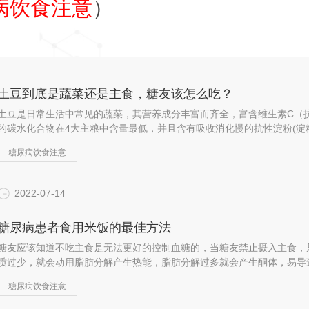
病饮食注意
）
土豆到底是蔬菜还是主食，糖友该怎么吃？
土豆是日常生活中常见的蔬菜，其营养成分丰富而齐全，富含维生素C（
的碳水化合物在4大主粮中含量最低，并且含有吸收消化慢的抗性淀粉(
有抗消化性的抗性淀粉...
糖尿病饮食注意
2022-07-14
糖尿病患者食用米饭的最佳方法
糖友应该知道不吃主食是无法更好的控制血糖的，当糖友禁止摄入主食，
质过少，就会动用脂肪分解产生热能，脂肪分解过多就会产生酮体，易导
脂肪又可以通过体内一...
糖尿病饮食注意