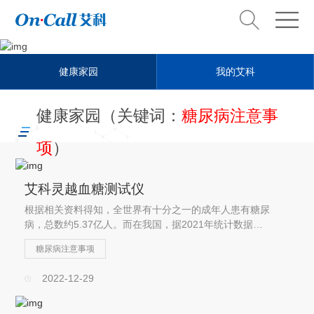
Health steward
健康家园
我的艾科
健康管家
健康家园（关键词：
糖尿病注意事
项
）
艾科灵越血糖测试仪
根据相关资料得知，全世界有十分之一的成年人患有糖尿
病，总数约5.37亿人。而在我国，据2021年统计数据显
示，20-79岁的糖尿病患者约有1.41亿人。糖尿病作为一
糖尿病注意事项
种常见病、多发病，已成为现代疾病中排名第二的杀手，
对人体的危害仅次于癌症...
2022-12-29