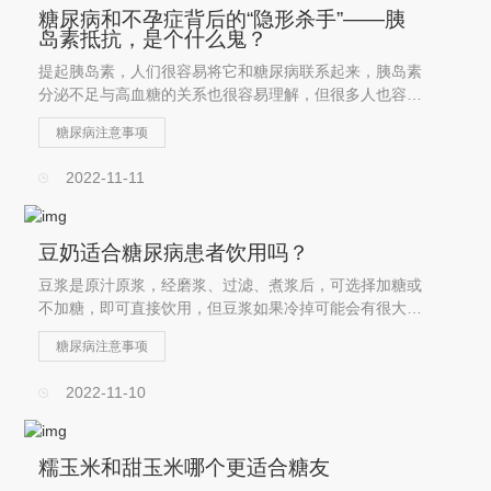
糖尿病和不孕症背后的“隐形杀手”——胰
岛素抵抗，是个什么鬼？
提起胰岛素，人们很容易将它和糖尿病联系起来，胰岛素
分泌不足与高血糖的关系也很容易理解，但很多人也容易
忽略胰岛素抵抗所带来的问题……
糖尿病注意事项
2022-11-11
豆奶适合糖尿病患者饮用吗？
豆浆是原汁原浆，经磨浆、过滤、煮浆后，可选择加糖或
不加糖，即可直接饮用，但豆浆如果冷掉可能会有很大的
豆腥味，这是由于大都在磨浆过程中，大豆皮层下的脂肪
糖尿病注意事项
氧化酶在空气和水存在的条件下与油脂发生作用生成酮、
醛、醇类等物质，产生...
2022-11-10
糯玉米和甜玉米哪个更适合糖友