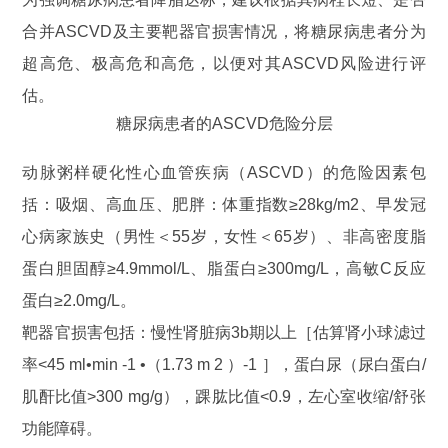
合并ASCVD及主要靶器官损害情况，将糖尿病患者分为
超高危、极高危和高危，以便对其ASCVD风险进行评
估。
糖尿病患者的ASCVD危险分层
动脉粥样硬化性心血管疾病（ASCVD）的危险因素包
括：吸烟、高血压、肥胖：体重指数≥28kg/m2、早发冠
心病家族史（男性＜55岁，女性＜65岁）、非高密度脂
蛋白胆固醇≥4.9mmol/L、脂蛋白≥300mg/L，高敏C反应
蛋白≥2.0mg/L。
靶器官损害包括：慢性肾脏病3b期以上［估算肾小球滤过
率<45 ml•min -1 •（1.73 m 2 ）-1 ］，蛋白尿（尿白蛋白/
肌酐比值>300 mg/g），踝肱比值<0.9，左心室收缩/舒张
功能障碍。