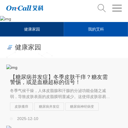
Health steward
健康家园
我的艾科
健康管家
健康家园
【糖尿病并发症】冬季皮肤干痒？糖友需
警惕，或是血糖超标的信号！
冬季气候干燥，人体皮脂腺和汗腺的分泌功能会随之减
弱，导致皮肤表面的皮脂膜明显减少。这使得皮肤容易变
得异常干燥，甚至出现脱屑、起皮，从而引发瘙痒。
皮肤瘙痒
糖尿病并发症
糖尿病神经病变
2025-12-10