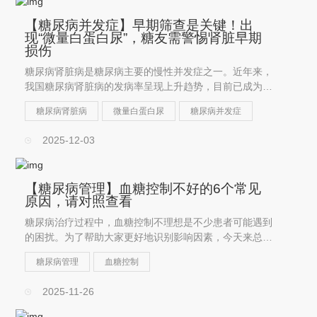
【糖尿病并发症】早期筛查是关键！出
现“微量白蛋白尿”，糖友需警惕肾脏早期
损伤
糖尿病肾脏病是糖尿病主要的慢性并发症之一。近年来，
我国糖尿病肾脏病的发病率呈现上升趋势，目前已成为导
致终末期肾脏病的第二大原因。
糖尿病肾脏病
微量白蛋白尿
糖尿病并发症
2025-12-03
【糖尿病管理】血糖控制不好的6个常见
原因，请对照查看
糖尿病治疗过程中，血糖控制不理想是不少患者可能遇到
的困扰。为了帮助大家更好地识别影响因素，今天来总结
一下易引起血糖升高的6个常见原因。
糖尿病管理
血糖控制
2025-11-26