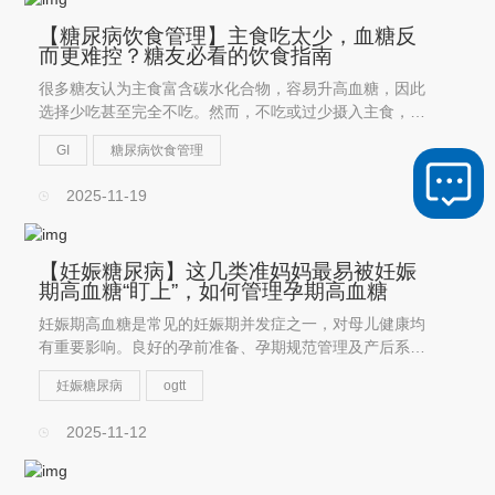
【糖尿病饮食管理】主食吃太少，血糖反
而更难控？糖友必看的饮食指南
很多糖友认为主食富含碳水化合物，容易升高血糖，因此
选择少吃甚至完全不吃。然而，不吃或过少摄入主食，真
的有助于血糖控制吗？
GI
糖尿病饮食管理
2025-11-19
【妊娠糖尿病】这几类准妈妈最易被妊娠
期高血糖“盯上”，如何管理孕期高血糖
妊娠期高血糖是常见的妊娠期并发症之一，对母儿健康均
有重要影响。良好的孕前准备、孕期规范管理及产后系统
随访，对改善妊娠结局、降低远期糖尿病发生风险具有重
妊娠糖尿病
ogtt
要意义。
2025-11-12