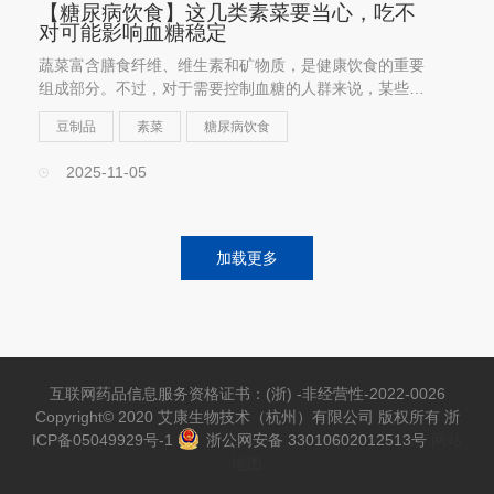
【糖尿病饮食】这几类素菜要当心，吃不
对可能影响血糖稳定
蔬菜富含膳食纤维、维生素和矿物质，是健康饮食的重要
组成部分。不过，对于需要控制血糖的人群来说，某些蔬
菜如果摄入方式或烹饪方法不当，反而可能引起血糖波
豆制品
素菜
糖尿病饮食
动。
2025-11-05
加载更多
互联网药品信息服务资格证书：(浙) -非经营性-2022-0026
Copyright© 2020 艾康生物技术（杭州）有限公司 版权所有
浙
ICP备05049929号-1
浙公网安备 33010602012513号
网站
地图