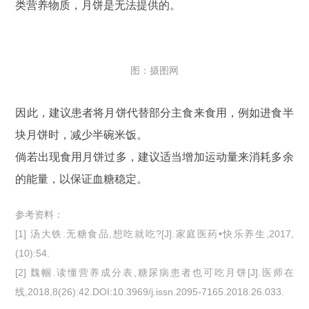
类营养物质，月饼是无法提供的。
图：摄图网
因此，建议患者将月饼代替部分主食来食用，例如进食半
块月饼时，减少半碗米饭。
倘若出现食用月饼过多，建议适当增加运动量来消耗多余
的能量，以保证血糖稳定。
参考资料：
[1] 汤大铁.无糖食品,想吃就吃?[J].家庭医药•快乐养生,2017,
(10):54.
[2] 魏帼.读懂营养成分表,糖尿病患者也可吃月饼[J].医师在
线,2018,8(26):42.DOI:10.3969/j.issn.2095-7165.2018.26.033.