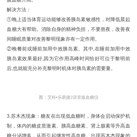
解决方法：
①晚上适当体育运动能够改善胰岛素敏感性，对降低晨起
血糖大有帮助。消除自身的精神负担，不要熬夜，改善夜
间睡眠质量对改善黎明现象亦有一定作用。
②晚餐前或睡前加用中效胰岛素。其中,在睡前加用中效
胰岛素效果最好,因为它作用高峰时间恰好可位于黎明前
后,也就能充分补充黎明时机体对胰岛素的需要量。
图：艾科•乐易捷2语音版血糖仪
3.苏木杰现象：糖友在出现低血糖时，身体会启动保护机
制，体内的糖皮质激素、胰高血糖素、肾上腺素等升高血
糖分泌增多，从而引起继发性高血糖。出现苏木杰现象的