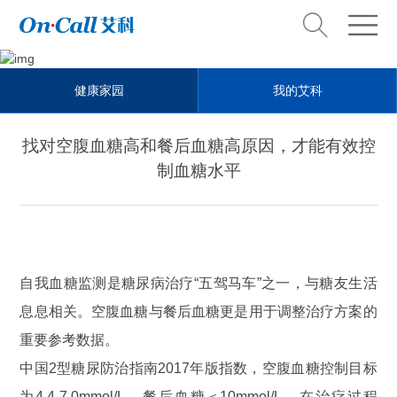
Health steward
健康家园
我的艾科
健康管家
找对空腹血糖高和餐后血糖高原因，才能有效控
制血糖水平
自我血糖监测是糖尿病治疗“五驾马车”之一，与糖友生活
息息相关。空腹血糖与餐后血糖更是用于调整治疗方案的
重要参考数据。
中国2型糖尿防治指南2017年版指数，空腹血糖控制目标
为4.4-7.0mmol/L，餐后血糖＜10mmol/L。在治疗过程