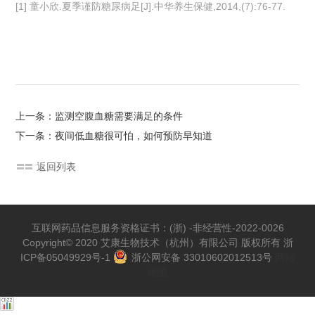
[1] 童小欣.夏季谨防糖尿病足[J].中华养生保健,2014,(7):76-77.
上一条：监测空腹血糖需要满足的条件
下一条：夜间低血糖很可怕，如何预防早知道
返回列表
互联网药品信息服务资格证书：(浙) -非经营性-2022-0026
Copyright© 2020 艾康生物技术（杭州）有限公司 版权所有
浙
ICP备05049929号-1
浙公网安备 33010602012513号
网站
地图