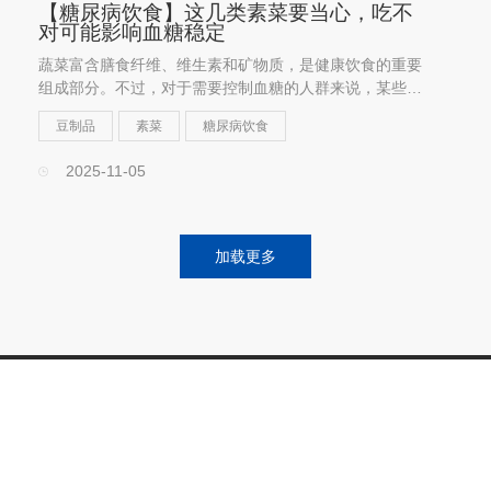
【糖尿病饮食】这几类素菜要当心，吃不
对可能影响血糖稳定
蔬菜富含膳食纤维、维生素和矿物质，是健康饮食的重要
组成部分。不过，对于需要控制血糖的人群来说，某些蔬
菜如果摄入方式或烹饪方法不当，反而可能引起血糖波
豆制品
素菜
糖尿病饮食
动。
2025-11-05
加载更多
互联网药品信息服务资格证书：(浙) -非经营性-2022-0026
Copyright© 2020 艾康生物技术（杭州）有限公司 版权所有
浙
ICP备05049929号-1
浙公网安备 33010602012513号
网站
地图