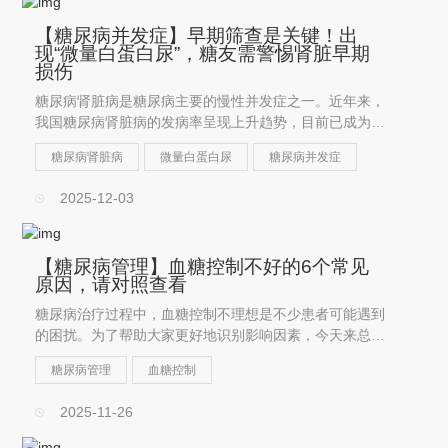
【糖尿病并发症】早期筛查是关键！出
现“微量白蛋白尿”，糖友需警惕肾脏早期
损伤
糖尿病肾脏病是糖尿病主要的慢性并发症之一。近年来，
我国糖尿病肾脏病的发病率呈现上升趋势，目前已成为导
致终末期肾脏病的第二大原因。
糖尿病肾脏病
微量白蛋白尿
糖尿病并发症
2025-12-03
【糖尿病管理】血糖控制不好的6个常见
原因，请对照查看
糖尿病治疗过程中，血糖控制不理想是不少患者可能遇到
的困扰。为了帮助大家更好地识别影响因素，今天来总结
一下易引起血糖升高的6个常见原因。
糖尿病管理
血糖控制
2025-11-26