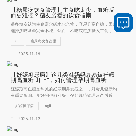
【糖尿病饮食管理】主食吃太少，血糖反
而更难控？糖友必看的饮食指南
很多糖友认为主食富含碳水化合物，容易升高血糖，因此
选择少吃甚至完全不吃。然而，不吃或过少摄入主食，真
的有助于血糖控制吗？
GI
糖尿病饮食管理
2025-11-19
【妊娠糖尿病】这几类准妈妈最易被妊娠
期高血糖“盯上”，如何管理孕期高血糖
妊娠期高血糖是常见的妊娠期并发症之一，对母儿健康均
有重要影响。良好的孕前准备、孕期规范管理及产后系统
随访，对改善妊娠结局、降低远期糖尿病发生风险具有重
妊娠糖尿病
ogtt
要意义。
2025-11-12