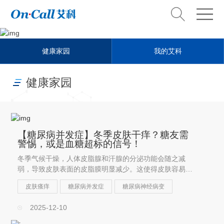
Health steward
健康家园
我的艾科
健康管家
健康家园
【糖尿病并发症】冬季皮肤干痒？糖友需
警惕，或是血糖超标的信号！
冬季气候干燥，人体皮脂腺和汗腺的分泌功能会随之减
弱，导致皮肤表面的皮脂膜明显减少。这使得皮肤容易变
得异常干燥，甚至出现脱屑、起皮，从而引发瘙痒。
皮肤瘙痒
糖尿病并发症
糖尿病神经病变
2025-12-10