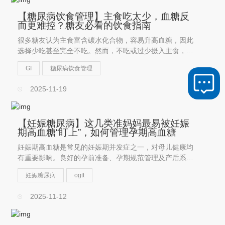
【糖尿病饮食管理】主食吃太少，血糖反
而更难控？糖友必看的饮食指南
很多糖友认为主食富含碳水化合物，容易升高血糖，因此
选择少吃甚至完全不吃。然而，不吃或过少摄入主食，真
的有助于血糖控制吗？
GI
糖尿病饮食管理
2025-11-19
【妊娠糖尿病】这几类准妈妈最易被妊娠
期高血糖“盯上”，如何管理孕期高血糖
妊娠期高血糖是常见的妊娠期并发症之一，对母儿健康均
有重要影响。良好的孕前准备、孕期规范管理及产后系统
随访，对改善妊娠结局、降低远期糖尿病发生风险具有重
妊娠糖尿病
ogtt
要意义。
2025-11-12