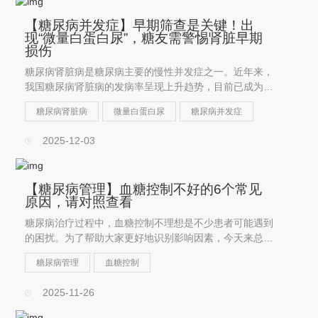
【糖尿病并发症】早期筛查是关键！出
现“微量白蛋白尿”，糖友需警惕肾脏早期
损伤
糖尿病肾脏病是糖尿病主要的慢性并发症之一。近年来，
我国糖尿病肾脏病的发病率呈现上升趋势，目前已成为导
致终末期肾脏病的第二大原因。
糖尿病肾脏病
微量白蛋白尿
糖尿病并发症
2025-12-03
【糖尿病管理】血糖控制不好的6个常见
原因，请对照查看
糖尿病治疗过程中，血糖控制不理想是不少患者可能遇到
的困扰。为了帮助大家更好地识别影响因素，今天来总结
一下易引起血糖升高的6个常见原因。
糖尿病管理
血糖控制
2025-11-26