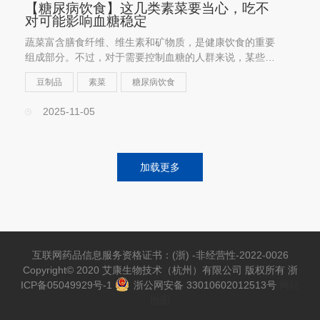
【糖尿病饮食】这几类素菜要当心，吃不
对可能影响血糖稳定
蔬菜富含膳食纤维、维生素和矿物质，是健康饮食的重要
组成部分。不过，对于需要控制血糖的人群来说，某些蔬
菜如果摄入方式或烹饪方法不当，反而可能引起血糖波
豆制品
素菜
糖尿病饮食
动。
2025-11-05
加载更多
互联网药品信息服务资格证书：(浙) -非经营性-2022-0026
Copyright© 2020 艾康生物技术（杭州）有限公司 版权所有
浙
ICP备05049929号-1
浙公网安备 33010602012513号
网站
地图