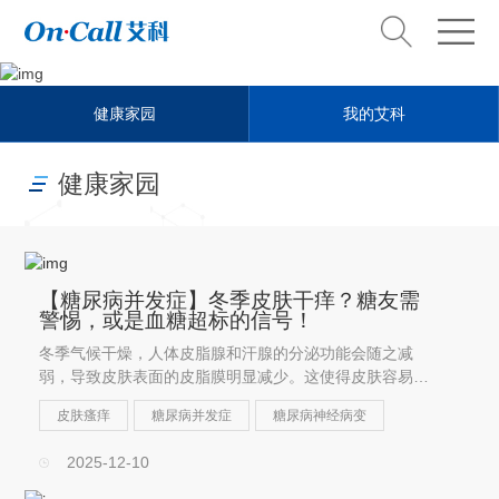
Health steward
健康家园
我的艾科
健康管家
健康家园
【糖尿病并发症】冬季皮肤干痒？糖友需
警惕，或是血糖超标的信号！
冬季气候干燥，人体皮脂腺和汗腺的分泌功能会随之减
弱，导致皮肤表面的皮脂膜明显减少。这使得皮肤容易变
得异常干燥，甚至出现脱屑、起皮，从而引发瘙痒。
皮肤瘙痒
糖尿病并发症
糖尿病神经病变
2025-12-10