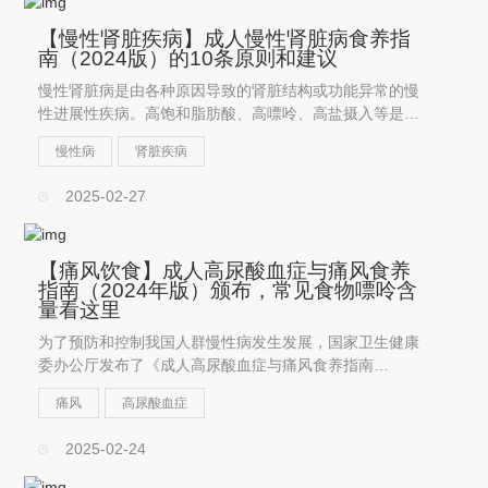
【慢性肾脏疾病】成人慢性肾脏病食养指
南（2024版）的10条原则和建议
慢性肾脏病是由各种原因导致的肾脏结构或功能异常的慢
性进展性疾病。高饱和脂肪酸、高嘌呤、高盐摄入等是慢
性肾脏病发生和发展的重要危险因素，同时与不良生活方
慢性病
肾脏疾病
式密切相关的慢性病如糖尿病、高血压、肥胖、高尿酸血
症也是慢性肾脏病的重...
2025-02-27
【痛风饮食】成人高尿酸血症与痛风食养
指南（2024年版）颁布，常见食物嘌呤含
量看这里
为了预防和控制我国人群慢性病发生发展，国家卫生健康
委办公厅发布了《成人高尿酸血症与痛风食养指南
（2024年版）》。指南中为患者饮食提供了科学指导。
痛风
高尿酸血症
2025-02-24