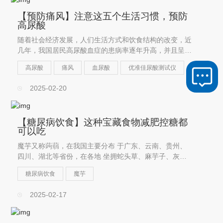
【预防痛风】注意这五个生活习惯，预防
高尿酸
随着社会经济发展，人们生活方式和饮食结构的改变，近
几年，我国居民高尿酸血症的患病率逐年升高，并且呈年
轻化趋势。高尿酸血症已经成为仅次于糖尿病的第二大代
高尿酸
痛风
血尿酸
优准佳尿酸测试仪
谢性疾病。
2025-02-20
【糖尿病饮食】这种宝藏食物减肥控糖都
可以吃
魔芋又称蒟蒻，在我国主要分布 于广东、云南、贵州、
四川、湖北等省份，在各地 坐拥蛇头草、麻芋子、灰菜
等花名。它是减肥届的明星食物，它可以让糖尿病患者吃
糖尿病饮食
魔芋
到饱，还不升高血糖，这是为什么呢？
2025-02-17