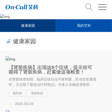
Health steward
健康家园
我的艾科
健康管家
健康家园
【肾脏疾病】出现这8个症状，提示你可
能得了肾脏疾病，赶紧做这项检查！
在肾脏病变初期，临床症状往往不甚明显，而当症状显现
时，又过错了最佳治疗时机[1]。许多人在确诊肾脏疾病
时，病情已进展至需要透析的阶段，非常惋惜。
慢性病
肾脏疾病
2025-03-03